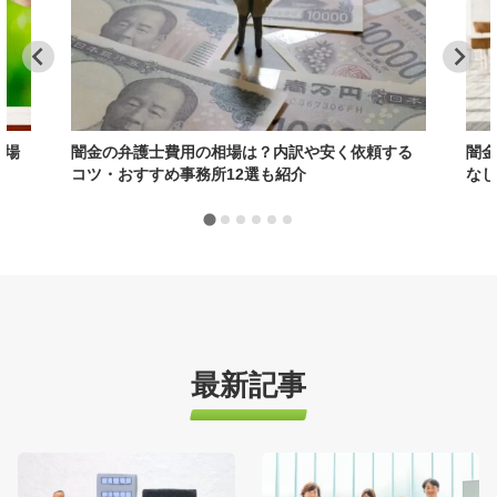
相場
闇金の弁護士費用の相場は？内訳や安く依頼する
闇金
コツ・おすすめ事務所12選も紹介
なし
最新記事