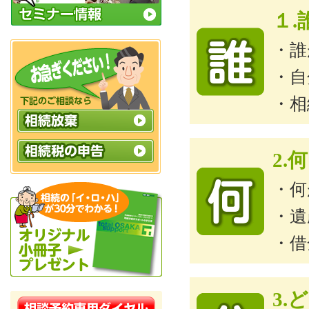
１
・誰
・自
・相
2.
・何
・遺
・借
3